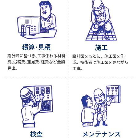
積算･見積
施工
設計図に基づき､工事係わる材料
設計図をもとに、施工図を作
費､労務費､運搬費､経費など金額
成。技術者は施工図を見ながら
算出。
工事。
検査
メンテナンス